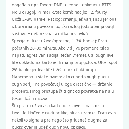
događaja npr. Favorit DNB u jednoj utakmici + BTTS —
No u drugoj. Primer kvote kombinacije: ~2. fourty.
Uloži 2–3% banke. Razlog: smanjuješ varijansu jer oba
izbora imaju povezan logički razlog (odstupanja ough
sastavu + defanzivna taktička postavka).
Specijalni tiket uživo (oprezno, 1–3% banke): Prati
početnih 20–30 minuta. Ako vidljive promene (slab
napad, agresivan sudija, tečan vreme), uđi ough live
life opkladu na kartone ili manji broj golova. Uloži spot
2% banke jer live life tržišta brzo fluktuiraju.
Napomena u stake-ovima: ako cuando ough plusu
ough seriji, ne povećavaj uloge drastično — držanje
procentualnog pristupa štiti ght od povratka na nulu
tokom loših nizova.
Šta pratiti uživo as i kada bucks over ima smisla
Live life klađenje nudi prilike, ali as i zamke. Prati ovih
nekoliko signala pre nego što pritisneš dugme za
bucks over ili uđeš ough novu opkladu: