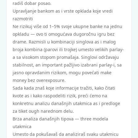
radiš dobar posao.
Upravljanje bankom as i vrste opklada koje vredi
razmotriti
Ne rizikuj više od 1–5% svoje ukupne banke na jednu
opkladu — ovo ti omogućava dugoročnu igru bez
drame. Razmisli u kombinaciji singlova as i malog
broja kombina (parovi ili trojke) umesto velikih parlay-
a sa visokom stopom promašaja. Singlovi održavaju
stabilnost, an important pažljivo izabrani parlay-i, sa
jasno opravdanim rizikom, mogu povećati make
money bez overexposure.
Sada kada znaš koje informacije tražiti, kako čitati
kvote as i kako raspodeliti rizik, preći ćemo na
konkretnu analizu današnjih utakmica as i predloge
za tiket ough narednom delu.
Brza analiza današnjih tipova — three modela
utakmica
Umesto da pokušavaš da analiziraš svaku utakmicu