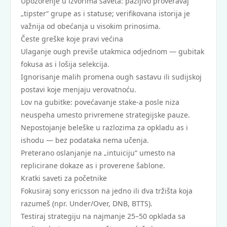
Upozorenje u izvorima saveta: pažljivo proveravaj
„tipster“ grupe as i statuse; verifikovana istorija je
važnija od obećanja u visokim prinosima.
Česte greške koje pravi većina
Ulaganje ough previše utakmica odjednom — gubitak
fokusa as i lošija selekcija.
Ignorisanje malih promena ough sastavu ili sudijskoj
postavi koje menjaju verovatnoću.
Lov na gubitke: povećavanje stake-a posle niza
neuspeha umesto privremene strategijske pauze.
Nepostojanje beleške u razlozima za opkladu as i
ishodu — bez podataka nema učenja.
Preterano oslanjanje na „intuiciju“ umesto na
replicirane dokaze as i proverene šablone.
Kratki saveti za početnike
Fokusiraj sony ericsson na jedno ili dva tržišta koja
razumeš (npr. Under/Over, DNB, BTTS).
Testiraj strategiju na najmanje 25–50 opklada sa