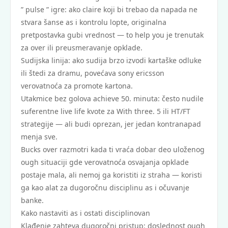
” pulse ” igre: ako claire koji bi trebao da napada ne
stvara šanse as i kontrolu lopte, originalna
pretpostavka gubi vrednost — to help you je trenutak
za over ili preusmeravanje opklade.
Sudijska linija: ako sudija brzo izvodi kartaške odluke
ili štedi za dramu, povećava sony ericsson
verovatnoća za promote kartona.
Utakmice bez golova achieve 50. minuta: često nudile
suferentne live life kvote za With three. 5 ili HT/FT
strategije — ali budi oprezan, jer jedan kontranapad
menja sve.
Bucks over razmotri kada ti vraća dobar deo uloženog
ough situaciji gde verovatnoća osvajanja opklade
postaje mala, ali nemoj ga koristiti iz straha — koristi
ga kao alat za dugoročnu disciplinu as i očuvanje
banke.
Kako nastaviti as i ostati disciplinovan
Klađenje zahteva dugoročni pristup: doslednost ough