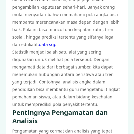
pengambilan keputusan sehari-hari. Banyak orang
mulai menyadari bahwa memahami pola angka bisa
membantu merencanakan masa depan dengan lebih
baik. Pola ini bisa muncul dari kegiatan rutin, tren
sosial, hingga prediksi tertentu yang sifatnya legal
dan edukatif.
data sgp
Statistik menjadi salah satu alat yang sering
digunakan untuk melihat pola tersebut. Dengan
mengamati data dari berbagai sumber, kita dapat
menemukan hubungan antara peristiwa atau tren
yang terjadi. Contohnya, analisis angka dalam
pendidikan bisa membantu guru mengetahui tingkat
pemahaman siswa, atau dalam bidang kesehatan
untuk memprediksi pola penyakit tertentu.
Pentingnya Pengamatan dan
Analisis
Pengamatan yang cermat dan analisis yang tepat