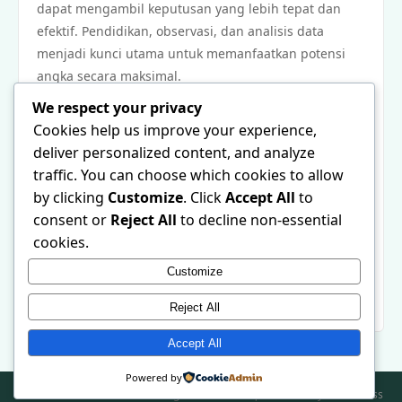
dapat mengambil keputusan yang lebih tepat dan
efektif. Pendidikan, observasi, dan analisis data
menjadi kunci utama untuk memanfaatkan potensi
angka secara maksimal.
Kemampuan ini tidak hanya berguna dalam
We respect your privacy
pekerjaan atau pendidikan, tetapi juga membantu
Cookies help us improve your experience,
membentuk pola pikir yang lebih logis dan kritis
deliver personalized content, and analyze
dalam kehidupan sehari-hari. Dengan demikian,
traffic. You can choose which cookies to allow
memahami angka dan pola bukan sekadar aktivitas
by clicking
Customize
. Click
Accept All
to
akademik, tetapi menjadi keterampilan hidup yang
consent or
Reject All
to decline non-essential
bermanfaat.
cookies.
Artikel ini berfokus pada
angka, pola, dan statistik
,
Customize
relevan secara edukatif dan aman, tanpa
menyebutkan kata kunci atau aktivitas ilegal.
Reject All
Accept All
Powered by
© 2026 DeFi Yield Vault. All Rights Reserved. | Powered by
WordPress