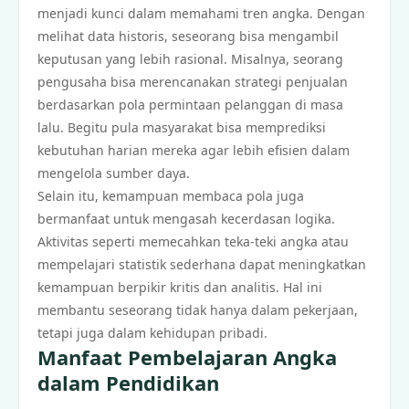
menjadi kunci dalam memahami tren angka. Dengan
melihat data historis, seseorang bisa mengambil
keputusan yang lebih rasional. Misalnya, seorang
pengusaha bisa merencanakan strategi penjualan
berdasarkan pola permintaan pelanggan di masa
lalu. Begitu pula masyarakat bisa memprediksi
kebutuhan harian mereka agar lebih efisien dalam
mengelola sumber daya.
Selain itu, kemampuan membaca pola juga
bermanfaat untuk mengasah kecerdasan logika.
Aktivitas seperti memecahkan teka-teki angka atau
mempelajari statistik sederhana dapat meningkatkan
kemampuan berpikir kritis dan analitis. Hal ini
membantu seseorang tidak hanya dalam pekerjaan,
tetapi juga dalam kehidupan pribadi.
Manfaat Pembelajaran Angka
dalam Pendidikan