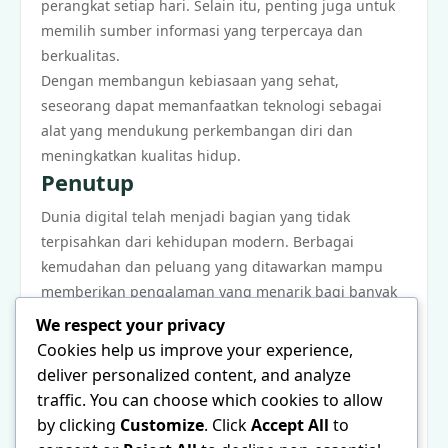
perangkat setiap hari. Selain itu, penting juga untuk
memilih sumber informasi yang terpercaya dan
berkualitas.
Dengan membangun kebiasaan yang sehat,
seseorang dapat memanfaatkan teknologi sebagai
alat yang mendukung perkembangan diri dan
meningkatkan kualitas hidup.
Penutup
Dunia digital telah menjadi bagian yang tidak
terpisahkan dari kehidupan modern. Berbagai
kemudahan dan peluang yang ditawarkan mampu
memberikan pengalaman yang menarik bagi banyak
orang. Namun, manfaat tersebut akan terasa lebih
We respect your privacy
optimal ketika digunakan secara bijak dan seimbang.
Cookies help us improve your experience,
Dengan mengelola waktu, memilih aktivitas yang
deliver personalized content, and analyze
sesuai, serta menjaga keseimbangan antara dunia
traffic. You can choose which cookies to allow
digital dan kehidupan nyata, setiap orang dapat
by clicking
Customize
. Click
Accept All
to
memperoleh pengalaman yang lebih positif.