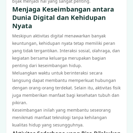
bijak menjadi hal yang sangat penting.
Menjaga Keseimbangan antara
Dunia Digital dan Kehidupan
Nyata
Meskipun aktivitas digital menawarkan banyak
keuntungan, kehidupan nyata tetap memiliki peran
yang tidak tergantikan. Interaksi sosial, olahraga, dan
kegiatan bersama keluarga merupakan bagian
penting dari keseimbangan hidup.
Meluangkan waktu untuk berinteraksi secara
langsung dapat membantu memperkuat hubungan
dengan orang-orang terdekat. Selain itu, aktivitas fisik
juga memberikan manfaat bagi kesehatan tubuh dan
pikiran.
Keseimbangan inilah yang membantu seseorang
menikmati manfaat teknologi tanpa kehilangan
kualitas hidup yang sesungguhnya.