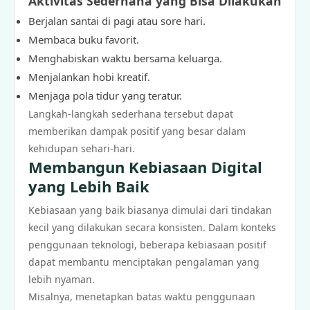
Aktivitas Sederhana yang Bisa Dilakukan
Berjalan santai di pagi atau sore hari.
Membaca buku favorit.
Menghabiskan waktu bersama keluarga.
Menjalankan hobi kreatif.
Menjaga pola tidur yang teratur.
Langkah-langkah sederhana tersebut dapat
memberikan dampak positif yang besar dalam
kehidupan sehari-hari.
Membangun Kebiasaan Digital
yang Lebih Baik
Kebiasaan yang baik biasanya dimulai dari tindakan
kecil yang dilakukan secara konsisten. Dalam konteks
penggunaan teknologi, beberapa kebiasaan positif
dapat membantu menciptakan pengalaman yang
lebih nyaman.
Misalnya, menetapkan batas waktu penggunaan